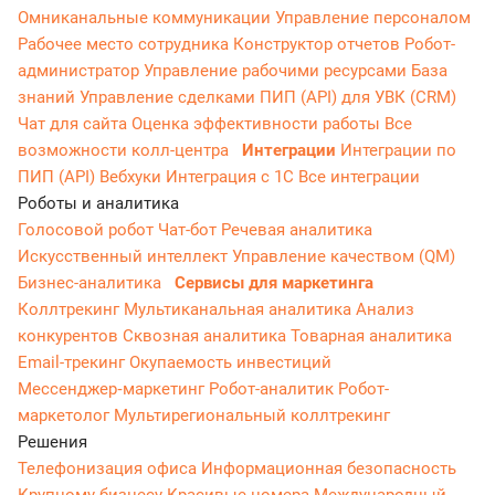
Омниканальные коммуникации
Управление персоналом
Рабочее место сотрудника
Конструктор отчетов
Робот-
администратор
Управление рабочими ресурсами
База
знаний
Управление сделками
ПИП (API) для УВК (CRM)
Чат для сайта
Оценка эффективности работы
Все
возможности колл-центра
Интеграции
Интеграции по
ПИП (API)
Вебхуки
Интеграция с 1С
Все интеграции
Роботы и аналитика
Голосовой робот
Чат-бот
Речевая аналитика
Искусственный интеллект
Управление качеством (QM)
Бизнес-аналитика
Сервисы для маркетинга
Коллтрекинг
Мультиканальная аналитика
Анализ
конкурентов
Сквозная аналитика
Товарная аналитика
Email-трекинг
Окупаемость инвестиций
Мессенджер‑маркетинг
Робот-аналитик
Робот-
маркетолог
Мультирегиональный коллтрекинг
Решения
Телефонизация офиса
Информационная безопасность