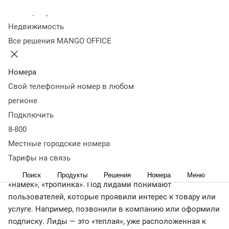
конверсией
Виды лидов
Как работать с разными
Колл-центр
лидами
Что такое генерация лидов и кому она
Недвижимость
нужна
Этапы генерации лидов
Где искать и как
Все решения MANGO OFFICE
привлекать лиды
Что такое стоимость лида и зачем ее
считать
Заключение
< назад
Номера
Есть способ сразу выйти на потенциальных покупателей
Свой телефонный номер в любом
— сбор лидов. Это первый этап в воронке продаж. Что
регионе
такое лиды в маркетинге и продажах, где искать лиды и
Подключить
как их привлекать — читайте в статье.
8-800
Что такое лиды
Местные городские номера
Тарифы на связь
С английского слово «лид» означает «инициатива»,
Поиск
Продукты
Решения
Номера
Меню
«намек», «тропинка». Под лидами понимают
пользователей, которые проявили интерес к товару или
услуге. Например, позвонили в компанию или оформили
подписку. Лиды — это «теплая», уже расположенная к