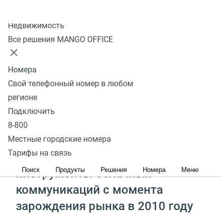
Колл-центр
Недвижимость
Бесшовность и надежность
Все решения MANGO OFFICE
Снижение затрат
Сохранение эффективности бизнеса
Номера
Свой телефонный номер в любом
регионе
Оставить заявку
Получить консультацию
Подключить
8-800
Местные городские номера
Тарифы на связь
Мы разрабатываем
Поиск
Продукты
Решения
Номера
Меню
инструменты облачных
коммуникаций с момента
зарождения рынка в 2010 году