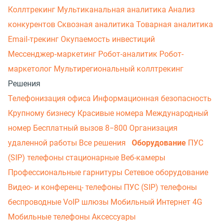
Коллтрекинг
Мультиканальная аналитика
Анализ
конкурентов
Сквозная аналитика
Товарная аналитика
Email-трекинг
Окупаемость инвестиций
Мессенджер‑маркетинг
Робот-аналитик
Робот-
маркетолог
Мультирегиональный коллтрекинг
Решения
Телефонизация офиса
Информационная безопасность
Крупному бизнесу
Красивые номера
Международный
номер
Бесплатный вызов 8−800
Организация
удаленной работы
Все решения
Оборудование
ПУС
(SIP) телефоны стационарные
Веб-камеры
Профессиональные гарнитуры
Сетевое оборудование
Видео- и конференц- телефоны
ПУС (SIP) телефоны
беспроводные
VoIP шлюзы
Мобильный Интернет 4G
Мобильные телефоны
Аксессуары