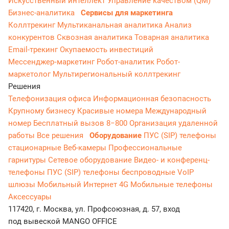
Искусственный интеллект
Управление качеством (QM)
Бизнес-аналитика
Сервисы для маркетинга
Коллтрекинг
Мультиканальная аналитика
Анализ
конкурентов
Сквозная аналитика
Товарная аналитика
Email-трекинг
Окупаемость инвестиций
Мессенджер‑маркетинг
Робот-аналитик
Робот-
маркетолог
Мультирегиональный коллтрекинг
Решения
Телефонизация офиса
Информационная безопасность
Крупному бизнесу
Красивые номера
Международный
номер
Бесплатный вызов 8−800
Организация удаленной
работы
Все решения
Оборудование
ПУС (SIP) телефоны
стационарные
Веб-камеры
Профессиональные
гарнитуры
Сетевое оборудование
Видео- и конференц-
телефоны
ПУС (SIP) телефоны беспроводные
VoIP
шлюзы
Мобильный Интернет 4G
Мобильные телефоны
Аксессуары
117420, г. Москва, ул. Профсоюзная, д. 57, вход
под вывеской MANGO OFFICE