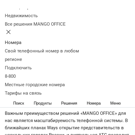
телефонизации офиса была решена в течение дня –
Колл-центр
именно столько времени потребовалось, чтобы
Недвижимость
обеспечить компанию многоканальным городским
Все решения MANGO OFFICE
номером. Причем нам не пришлось прокладывать
коммуникации, покупать дорогостоящую мини-АТС и
даже факс – их функции успешно выполняет
Номера
MANGO OFFICE.
Свой телефонный номер в любом
регионе
Благодаря виртуальной АТС и гибким настройкам
Подключить
переадресации на мобильные телефоны и Skype наша
8-800
компания остается на связи практически круглосуточно,
что дает нам возможность строить действительно
Местные городские номера
клиентоориентированный бизнес в туристической
Тарифы на связь
сфере.
Поиск
Продукты
Решения
Номера
Меню
Важным преимуществом решений «MANGO OFFICE» для
нас является масштабируемость телефонной системы. В
ближайших планах Ways открытие представительств в