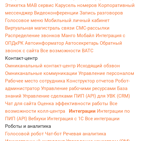
Этикетка
МАВ сервис
Карусель номеров
Корпоративный
мессенджер
Видеоконференции
Запись разговоров
Голосовое меню
Мобильный личный кабинет
Виртуальная магистраль связи
СМС-рассылки
Распределение звонков
Манго Мобайл
Интеграция с
ОПДкРК
Автоинформатор
Автосекретарь
Обратный
звонок с сайта
Все возможности ВАТС
Контакт-центр
Омниканальный контакт-центр
Исходящий обзвон
Омниканальные коммуникации
Управление персоналом
Рабочее место сотрудника
Конструктор отчетов
Робот-
администратор
Управление рабочими ресурсами
База
знаний
Управление сделками
ПИП (API) для УВК (CRM)
Чат для сайта
Оценка эффективности работы
Все
возможности колл-центра
Интеграции
Интеграции по
ПИП (API)
Вебхуки
Интеграция с 1С
Все интеграции
Роботы и аналитика
Голосовой робот
Чат-бот
Речевая аналитика