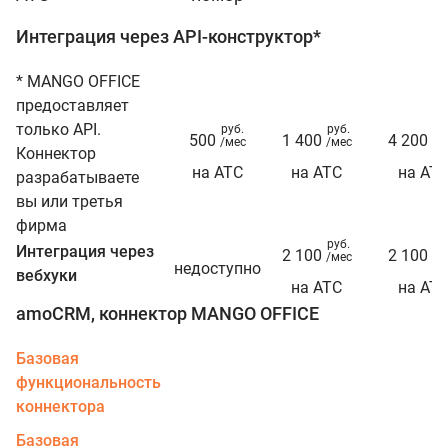
Интеграция через API-конструктор*
* MANGO OFFICE
предоставляет
только API.
руб.
руб.
ру
500
1 400
4 200
/мес
/мес
/м
Коннектор
на АТС
на АТС
на АТ
разрабатываете
вы или третья
фирма
руб.
ру
Интеграция через
2 100
2 100
/мес
/м
недоступно
вебхуки
на АТС
на АТ
amoCRM, коннектор MANGO OFFICE
Базовая
функциональность
коннектора
Базовая