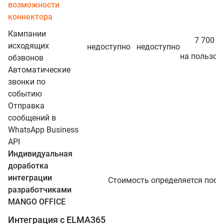
возможности
коннектора
Кампании
ру
7 700
/г
исходящих
недоступно
недоступно
на пользов
обзвонов
Автоматические
звонки по
событию
Отправка
сообщений в
WhatsApp Business
API
Индивидуальная
доработка
интеграции
Стоимость определяется посл
разработчиками
MANGO OFFICE
Интеграция с ELMA365