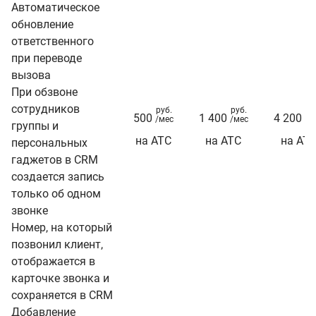
Автоматическое
обновление
ответственного
при переводе
вызова
При обзвоне
сотрудников
руб.
руб.
ру
500
1 400
4 200
/мес
/мес
/м
группы и
на АТС
на АТС
на АТ
персональных
гаджетов в CRM
создается запись
только об одном
звонке
Номер, на который
позвонил клиент,
отображается в
карточке звонка и
сохраняется в CRM
Добавление