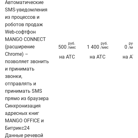
Автоматические
SMS-уведомления
из процессов и
роботов продаж
Web-софтфон
MANGO CONNECT
руб.
руб.
руб.
(расширение
500
1 400
0
/мес
/мес
/мес
Chrome) –
на АТС
на АТС
на АТ
позволяет звонить
и принимать
звонки,
отправлять и
принимать SMS
прямо из браузера
Синхронизация
адресных книг
MANGO OFFICE и
Битрикс24
Данные речевой