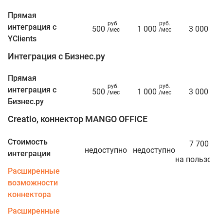
Прямая
руб.
руб.
ру
интеграция с
500
1 000
3 000
/мес
/мес
/м
YClients
Интеграция с Бизнес.ру
Прямая
руб.
руб.
ру
интеграция с
500
1 000
3 000
/мес
/мес
/м
Бизнес.ру
Creatio, коннектор MANGO OFFICE
ру
Стоимость
7 700
/г
недоступно
недоступно
интеграции
на пользов
Расширенные
возможности
коннектора
Расширенные