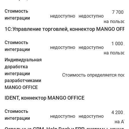
ру
Стоимость
7 700
/г
недоступно
недоступно
интеграции
на пользов
1С:Управление торговлей, коннектор MANGO OFFI
ру
Стоимость
1 000
/ме
недоступно
недоступно
интеграции
на пользов
Индивидуальная
доработка
интеграции
Стоимость определяется посл
разработчиками
MANGO OFFICE
IDENT, коннектор MANGO OFFICE
ру
Стоимость
4 200
/ме
недоступно
недоступно
интеграции
на АТ