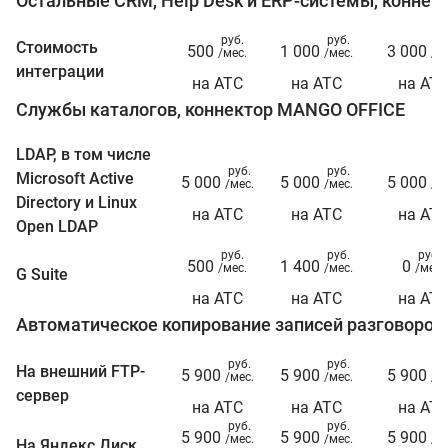
Остальные CRM, Help Desk и ERP-системы, конне
руб.
руб.
ру
Стоимость
500
1 000
3 000
/мес.
/мес.
/ме
интеграции
на АТС
на АТС
на АТ
Службы каталогов, коннектор MANGO OFFICE
LDAP, в том числе
руб.
руб.
ру
Microsoft Active
5 000
5 000
5 000
/мес.
/мес.
/ме
Directory и Linux
на АТС
на АТС
на АТ
Open LDAP
руб.
руб.
руб.
500
1 400
0
/мес.
/мес.
/мес.
G Suite
на АТС
на АТС
на АТ
Автоматическое копирование записей разговоров
руб.
руб.
ру
На внешний FTP-
5 900
5 900
5 900
/мес.
/мес.
/ме
сервер
на АТС
на АТС
на АТ
руб.
руб.
ру
5 900
5 900
5 900
/мес.
/мес.
/ме
На Яндекс.Диск