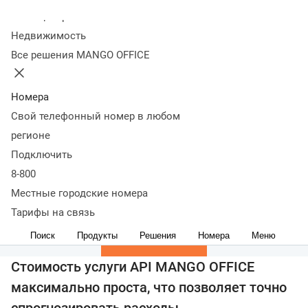
Колл-центр
Недвижимость
API-конструктор
Все решения MANGO OFFICE
Подробнее
Номера
Прямые интеграции
Свой телефонный номер в любом
регионе
Подключить
Подробнее
8-800
Универсальный коннектор
Местные городские номера
Тарифы на связь
Поиск
Продукты
Решения
Номера
Меню
Подробнее
Стоимость услуги API MANGO OFFICE
максимально проста, что позволяет точно