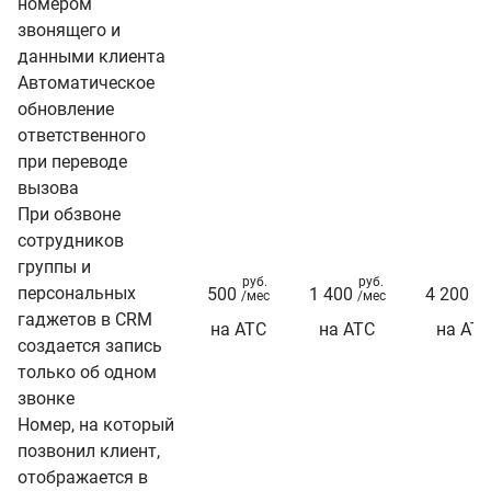
номером
звонящего и
данными клиента
Автоматическое
обновление
ответственного
при переводе
вызова
При обзвоне
сотрудников
группы и
руб.
руб.
ру
персональных
500
1 400
4 200
/мес
/мес
/м
гаджетов в CRM
на АТС
на АТС
на АТ
создается запись
только об одном
звонке
Номер, на который
позвонил клиент,
отображается в