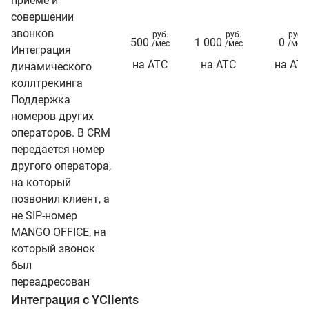
приеме и
совершении
звонков
руб.
руб.
руб.
500
1 000
0
/мес
/мес
/мес
Интеграция
на АТС
на АТС
на АТ
динамического
коллтрекинга
Поддержка
номеров других
операторов. В CRM
передается номер
другого оператора,
на который
позвонил клиент, а
не SIP-номер
MANGO OFFICE, на
который звонок
был
переадресован
Интеграция с YClients