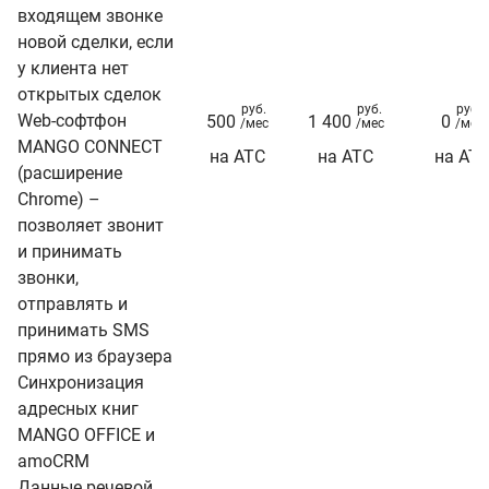
входящем звонке
новой сделки, если
у клиента нет
открытых сделок
руб.
руб.
руб.
Web-софтфон
500
1 400
0
/мес
/мес
/мес
MANGO CONNECT
на АТС
на АТС
на АТ
(расширение
Chrome) –
позволяет звонит
и принимать
звонки,
отправлять и
принимать SMS
прямо из браузера
Синхронизация
адресных книг
MANGO OFFICE и
amoCRM
Данные речевой