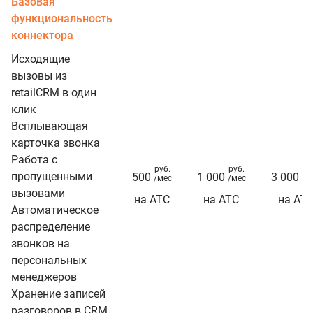
Базовая
функциональность
коннектора
Исходящие
вызовы из
retailCRM в один
клик
Всплывающая
карточка звонка
Работа с
руб.
руб.
ру
пропущенными
500
1 000
3 000
/мес
/мес
/м
вызовами
на АТС
на АТС
на АТ
Автоматическое
распределение
звонков на
персональных
менеджеров
Хранение записей
разговоров в CRM