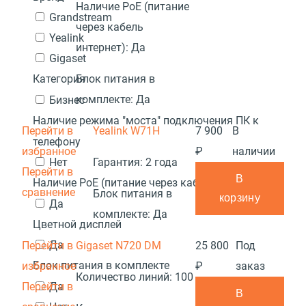
Наличие PoE (питание
Grandstream
через кабель
Yealink
интернет):
Да
Gigaset
Блок питания в
Категория
комплекте:
Да
Бизнес
Наличие режима "моста" подключения ПК к
Перейти в
Yealink W71H
7 900
В
телефону
избранное
₽
наличии
Нет
Гарантия:
2 года
Перейти в
В
Наличие PoE (питание через кабель интернет)
сравнение
Блок питания в
корзину
Да
комплекте:
Да
Цветной дисплей
Да
Перейти в
Gigaset N720 DM
25 800
Под
Блок питания в комплекте
избранное
₽
заказ
Количество линий:
100
Перейти в
Да
В