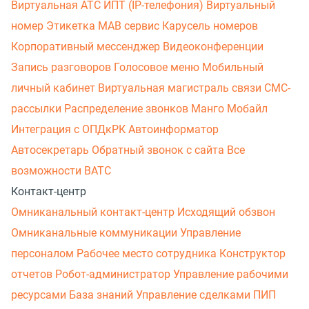
Виртуальная АТС
ИПТ (IP-телефония)
Виртуальный
номер
Этикетка
МАВ сервис
Карусель номеров
Корпоративный мессенджер
Видеоконференции
Запись разговоров
Голосовое меню
Мобильный
личный кабинет
Виртуальная магистраль связи
СМС-
рассылки
Распределение звонков
Манго Мобайл
Интеграция с ОПДкРК
Автоинформатор
Автосекретарь
Обратный звонок с сайта
Все
возможности ВАТС
Контакт-центр
Омниканальный контакт-центр
Исходящий обзвон
Омниканальные коммуникации
Управление
персоналом
Рабочее место сотрудника
Конструктор
отчетов
Робот-администратор
Управление рабочими
ресурсами
База знаний
Управление сделками
ПИП