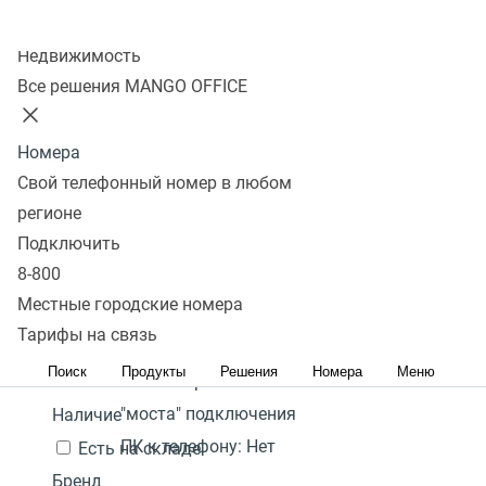
Колл-центр
Показать
Недвижимость
Все решения MANGO OFFICE
В избранном 0 товаров
Сравнить 0 товаров
Номера
Сбросить
Перейти в
DECT телефон с PoE
Фильтры
Yealink W71P
WI-FI SIP телефон
12 300
Под
Свой телефонный номер в любом
избранное
Популярные
₽
заказ
регионе
Количество
Перейти в
Популярные
С высоким рейтингом
Сначала
Подключить
В
подключаемых трубок
сравнение
дешевые
Сначала дорогие
8-800
корзину
на базу:
10
Акция
Местные городские номера
Гарантия:
2 года
Тарифы на связь
Цена,
руб.:
Поиск
Продукты
Решения
Номера
Меню
Наличие режима
-
"моста" подключения
Наличие
ПК к телефону:
Нет
Есть на складе
Бренд