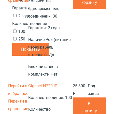
сравнение
Нет
Количество
корзину
Гарантия
одновременных
2 года
соединений:
30
Количество линий
Гарантия:
2 года
100
250
Наличие PoE (питание
через кабель
Показать
интернет):
Да
Блок питания в
комплекте:
Нет
Перейти в
Gigaset N720 IP
25 800
Под
избранное
₽
заказ
Количество линий:
100
Перейти в
В
сравнение
Количество
корзину