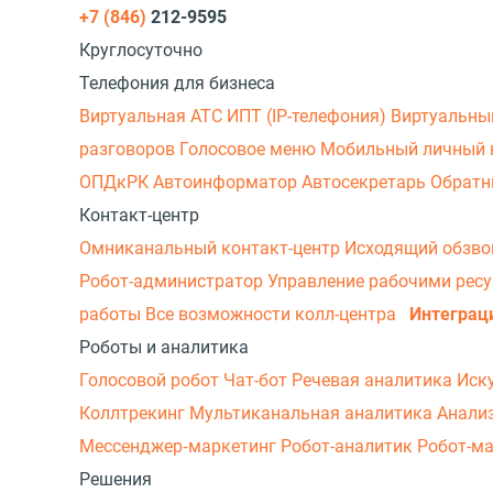
+7 (846)
212-9595
Круглосуточно
Телефония для бизнеса
Виртуальная АТС
ИПТ (IP-телефония)
Виртуальны
разговоров
Голосовое меню
Мобильный личный 
ОПДкРК
Автоинформатор
Автосекретарь
Обратн
Контакт-центр
Омниканальный контакт-центр
Исходящий обзв
Робот-администратор
Управление рабочими рес
работы
Все возможности колл-центра
Интеграц
Роботы и аналитика
Голосовой робот
Чат-бот
Речевая аналитика
Иск
Коллтрекинг
Мультиканальная аналитика
Анали
Мессенджер‑маркетинг
Робот-аналитик
Робот-м
Решения