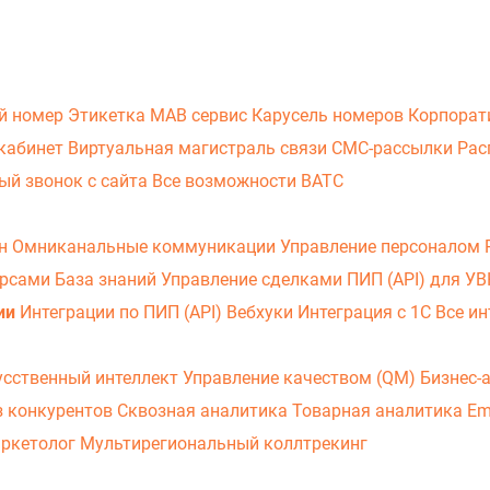
й номер
Этикетка
МАВ сервис
Карусель номеров
Корпорат
кабинет
Виртуальная магистраль связи
СМС-рассылки
Рас
ый звонок с сайта
Все возможности ВАТС
он
Омниканальные коммуникации
Управление персоналом
урсами
База знаний
Управление сделками
ПИП (API) для У
ии
Интеграции по ПИП (API)
Вебхуки
Интеграция с 1С
Все ин
усственный интеллект
Управление качеством (QM)
Бизнес-
з конкурентов
Сквозная аналитика
Товарная аналитика
Em
аркетолог
Мультирегиональный коллтрекинг