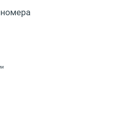
 номера
ии