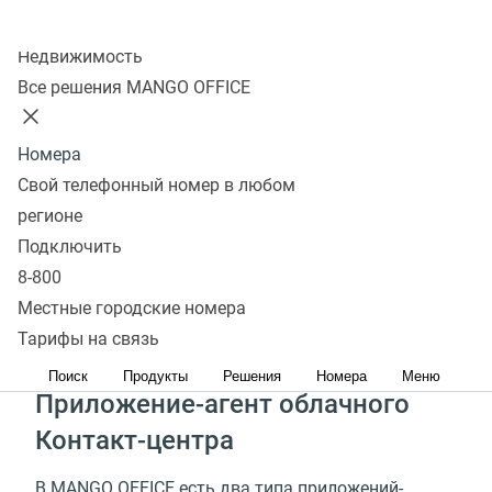
центра во многом зависит продуктивность работы
Колл-центр
операторов и качество обслуживания клиентов.
Недвижимость
Стоимость
Узнать подробнее
Все решения MANGO OFFICE
Номера
Из чего состоит рабочее
Свой телефонный номер в любом
место оператора колл-
регионе
Подключить
центра
8-800
Местные городские номера
На рабочем компьютере оператора работают
Тарифы на связь
несколько приложений.
Поиск
Продукты
Решения
Номера
Меню
Приложение-агент облачного
Контакт-центра
В MANGO OFFICE есть два типа приложений-