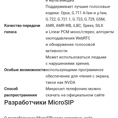
и мультимедиа
Поддерживает лучшие голосовые
кодеки: Opus, G.711 A-law и μ-law,
G.722, G.721.1, G.723, G.729, GSM,
Качество передачи
AMR, AMR-WB, iLBC, Speex, SILK
голоса
и Linear PCM моно/стерео; алгоритм
эхоподавления WebRTC
и обнаружение голосовой
активности
Может использоваться людьми
с нарушениями зрения,
Особые возможности
использующими программное
обеспечение для чтения с экрана,
такое как NVDA
Способ
Микросип телефонию можно
распространения
скачать на официальном сайте
Разработчики MicroSIP