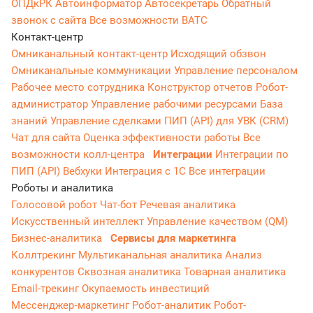
ОПДкРК
Автоинформатор
Автосекретарь
Обратный
звонок с сайта
Все возможности ВАТС
Контакт-центр
Омниканальный контакт-центр
Исходящий обзвон
Омниканальные коммуникации
Управление персоналом
Рабочее место сотрудника
Конструктор отчетов
Робот-
администратор
Управление рабочими ресурсами
База
знаний
Управление сделками
ПИП (API) для УВК (CRM)
Чат для сайта
Оценка эффективности работы
Все
возможности колл-центра
Интеграции
Интеграции по
ПИП (API)
Вебхуки
Интеграция с 1С
Все интеграции
Роботы и аналитика
Голосовой робот
Чат-бот
Речевая аналитика
Искусственный интеллект
Управление качеством (QM)
Бизнес-аналитика
Сервисы для маркетинга
Коллтрекинг
Мультиканальная аналитика
Анализ
конкурентов
Сквозная аналитика
Товарная аналитика
Email-трекинг
Окупаемость инвестиций
Мессенджер‑маркетинг
Робот-аналитик
Робот-