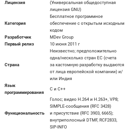
Лицензия
(Универсальная общедоступная
лицензия GNU)
Бесплатное программное
Категория
обеспечение с открытым исходным
кодом
Разработчик
MDev Group
Первый релиз
10 июня 2011 г
Неизвестно; предположительно
одна/несколько стран ЕС (счета
Страна
за кастомную разработку выдаются
от лица европейской компании) и/
или Индия
Язык
C и C++
программирования
Голос; видео H.264 и H.263+, VP8;
SIMPLE-сообщения (RFC 3428)
Функциональность
и присутствие (RFC 3903, 6665);
внутриполосный DTMF, RCF2833,
SIP-INFO