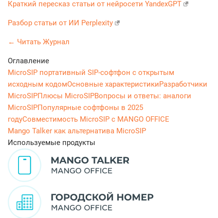
Краткий пересказ статьи от нейросети YandexGPT
Разбор статьи от ИИ Perplexity
← Читать Журнал
Оглавление
MicroSIP портативный SIP-софтфон с открытым
исходным кодом
Основные характеристики
Разработчики
MicroSIP
Плюсы MicroSIP
Вопросы и ответы: аналоги
MicroSIP
Популярные софтфоны в 2025
году
Совместимость MicroSIP с MANGO OFFICE
Mango Talker как альтернатива MicroSIP
Используемые продукты